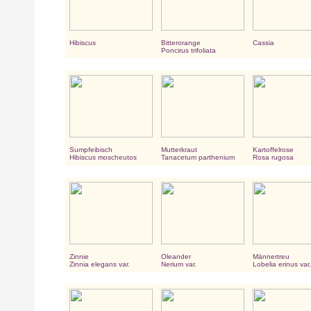
Hibiscus
Bitterorange
Cassia
Poncirus trifoliata
Sumpfeibisch
Mutterkraut
Kartoffelrose
Hibiscus moscheutos
Tanacetum parthenium
Rosa rugosa
Zinnie
Oleander
Männertreu
Zinnia elegans var.
Nerium var.
Lobelia erinus var.