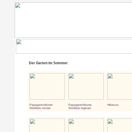
Der Garten im Sommer
Papageienblume
Papageienblume
Hibiscus
Strelitzia nicolai
Strelitzia reginae