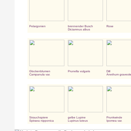
Pelargonien
brennender Busch
Rose
Dictamnus albus
Glockenblumen
Prunella vulgaris
Dill
Campanula var.
Anethum graveol
Strauchspiere
gelbe Lupine
Prunkwinde
Spiraea nipponica
Lupinus luteus
Ipomea var.