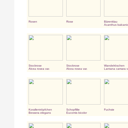
Rosen
Rose
Bärenklau
Acanthus balcani
Stockrose
Stockrose
Wandelröschen
Alcea rosea var.
Alcea rosea var.
Lantana camara v
Korallentröpfchen
Schopflilie
Fuchsie
Bessera elegans
Eucomis bicolor